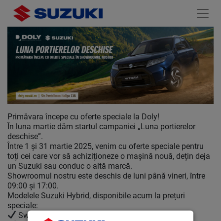
Primăvara începe cu oferte speciale la Doly!
În luna martie dăm startul campaniei „Luna portierelor
deschise”.
Între 1 și 31 martie 2025, venim cu oferte speciale pentru
toți cei care vor să achiziționeze o mașină nouă, dețin deja
un Suzuki sau conduc o altă marcă.
Showroomul nostru este deschis de luni până vineri, între
09:00 și 17:00.
Modelele Suzuki Hybrid, disponibile acum la prețuri
speciale:
Swift Hybrid – de la 14.720 EUR