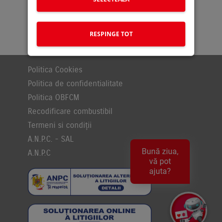
Suzuki Moto
Suzuki Global
Stoc Online
Service Portal
Noutati
Lista de prețuri
RESPINGE TOT
Politica Cookies
Politica de confidentialitate
Politica OBFCM
Recodificare combustibil
Termeni si condiții
A.N.P.C. - SAL
Bună ziua,
A.N.P.C
vă pot
ajuta?