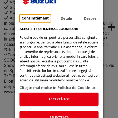
Vitara Hybrid – de la 19.710 EUR
S-Cross Hybrid – de la 20.850 EUR
Swace Hybrid – de la 25.860 EUR
Across Plug-in Hybrid – de la 46.990 EUR
Consimțământ
Detalii
Despre
În plus, cei care vin la DOLY - Service Multimarcă cu Suzuki
sau altă marcă auto, vor beneficia de un discount de 10%
ACEST SITE UTILIZEAZĂ COOKIE-URI
din valoare devizului final la revizie și un discount de 10%
Folosim cookie-uri pentru a personaliza conținutul
la achiziționarea de piese și accesorii originale Suzuki**.
și anunțurile, pentru a oferi funcții de rețele sociale
Această ofertă este valabilă în limita stocului disponibil.
și pentru a analiza traficul. De asemenea, le oferim
*Ofertă supusă unor termene și condiții.
partenerilor de rețele sociale, de publicitate și de
**Conform specificațiilor afișate la sediul firmei DOLY.
analize informații cu privire la modul în care folosiți
SC DOLY SRL
site-ul nostru. Aceștia le pot combina cu alte
Showroom Iasi: Strada Pantelimon Halipa, nr. 13B (vis-a-vis
informații oferite de dvs. sau culese în urma
de Spitalul de Recuperare);
folosirii serviciilor lor. În cazul în care alegeți să
continuați să utilizați website-ul nostru, sunteți de
T/F: 0232 246 444;
acord cu utilizarea modulelor noastre cookie.
E: office@suzukidoly.ro;
doly.suzuzki.ro
Citeşte mai multe în Politica de Cookie-uri
www.suzukidoly.ro
ACCEPTĂ TOT
Suzuki Connect
Suzuki Autoturisme
SELECTEAZĂ